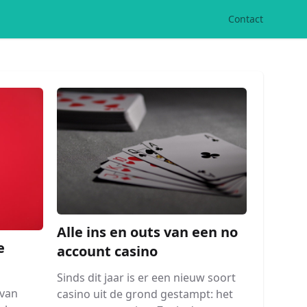
Contact
Alle ins en outs van een no
e
account casino
Sinds dit jaar is er een nieuw soort
 van
casino uit de grond gestampt: het