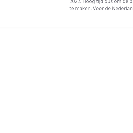
2022. Hoog tijd dus om de b
te maken. Voor de Nederland